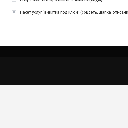
Сбор базы по открытым источникам (лиды)
Пакет услуг “визитка под ключ” (соцсеть, шапка, описан