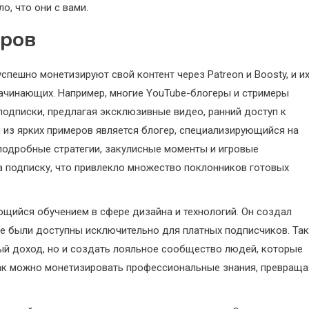
о, что они с вами.
еров
пешно монетизируют свой контент через Patreon и Boosty, и и
ачинающих. Например, многие YouTube-блогеры и стримеры
подписки, предлагая эксклюзивные видео, ранний доступ к
 из ярких примеров является блогер, специализирующийся на
подробные стратегии, закулисные моменты и игровые
а подписку, что привлекло множество поклонников готовых
щийся обучением в сфере дизайна и технологий. Он создал
е были доступны исключительно для платных подписчиков. Та
ый доход, но и создать лояльное сообщество людей, которые
 как можно монетизировать профессиональные знания, превраща