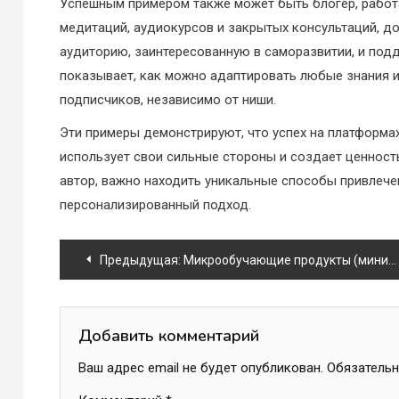
Успешным примером также может быть блогер, работа
медитаций, аудиокурсов и закрытых консультаций, д
аудиторию, заинтересованную в саморазвитии, и под
показывает, как можно адаптировать любые знания и
подписчиков, независимо от ниши.
Эти примеры демонстрируют, что успех на платформах 
использует свои сильные стороны и создает ценность
автор, важно находить уникальные способы привлече
персонализированный подход.
Навигация
Предыдущая:
Микрообучающие продукты (мини-гайды, PDF, чаты)
по
записям
Добавить комментарий
Ваш адрес email не будет опубликован.
Обязатель