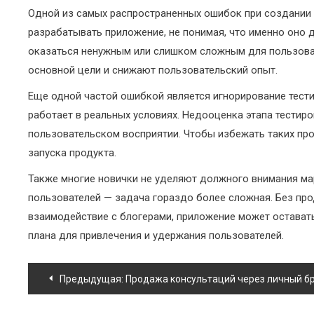
Одной из самых распространенных ошибок при создании 
разрабатывать приложение, не понимая, что именно оно 
оказаться ненужным или слишком сложным для пользоват
основной цели и снижают пользовательский опыт.
Еще одной частой ошибкой является игнорирование тест
работает в реальных условиях. Недооценка этапа тестир
пользовательском восприятии. Чтобы избежать таких про
запуска продукта.
Также многие новички не уделяют должного внимания мар
пользователей — задача гораздо более сложная. Без про
взаимодействие с блогерами, приложение может оставать
плана для привлечения и удержания пользователей.
Навигация
Предыдущая:
Продажа консультаций через личный б
по