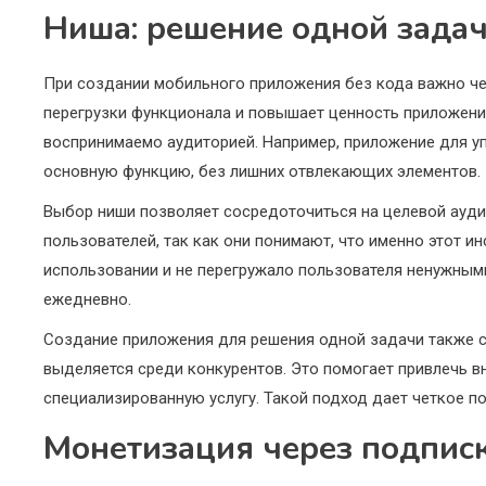
Ниша: решение одной зада
При создании мобильного приложения без кода важно че
перегрузки функционала и повышает ценность приложения
воспринимаемо аудиторией. Например, приложение для у
основную функцию, без лишних отвлекающих элементов.
Выбор ниши позволяет сосредоточиться на целевой аудит
пользователей, так как они понимают, что именно этот 
использовании и не перегружало пользователя ненужными
ежедневно.
Создание приложения для решения одной задачи также с
выделяется среди конкурентов. Это помогает привлечь в
специализированную услугу. Такой подход дает четкое п
Монетизация через подпис