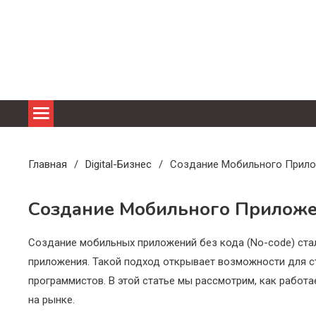
Перейти
к
содержимому
Главная
Digital-Бизнес
Создание Мобильного Прило
Создание Мобильного Приложен
Создание мобильных приложений без кода (No-code) ст
приложения. Такой подход открывает возможности для с
программистов. В этой статье мы рассмотрим, как работ
на рынке.