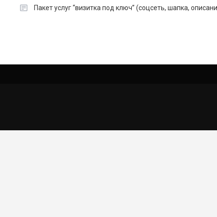
Пакет услуг “визитка под ключ” (соцсеть, шапка, описан