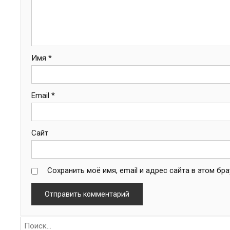
Имя
*
Email
*
Сайт
Сохранить моё имя, email и адрес сайта в этом б