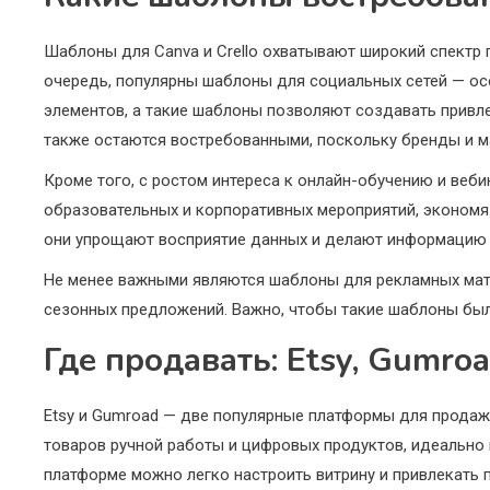
Шаблоны для Canva и Crello охватывают широкий спектр п
очередь, популярны шаблоны для социальных сетей — осо
элементов, а такие шаблоны позволяют создавать привле
также остаются востребованными, поскольку бренды и 
Кроме того, с ростом интереса к онлайн-обучению и веб
образовательных и корпоративных мероприятий, экономя 
они упрощают восприятие данных и делают информацию 
Не менее важными являются шаблоны для рекламных мате
сезонных предложений. Важно, чтобы такие шаблоны был
Где продавать: Etsy, Gumro
Etsy и Gumroad — две популярные платформы для продажи 
товаров ручной работы и цифровых продуктов, идеально 
платформе можно легко настроить витрину и привлекать 