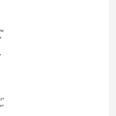
ли
и
ь
дут
ет